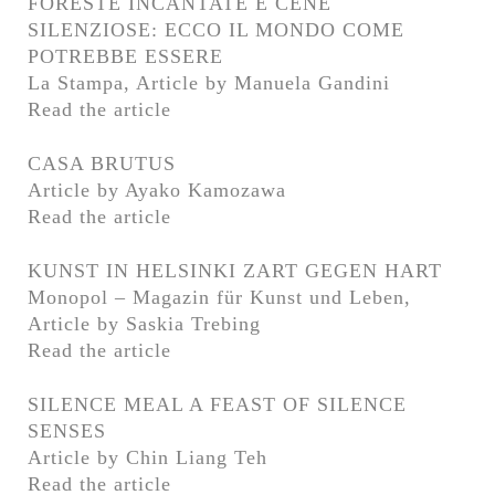
FORESTE INCANTATE E CENE
Newsletter
Imprint
Privacy
Contact
SILENZIOSE: ECCO IL MONDO COME
POTREBBE ESSERE
Press
La Stampa, Article by Manuela Gandini
Read the article
Newsletter
Imprint
Privacy
CASA BRUTUS
Article by Ayako Kamozawa
Read the article
KUNST IN HELSINKI ZART GEGEN HART
Monopol – Magazin für Kunst und Leben,
Article by Saskia Trebing
Read the article
SILENCE MEAL A FEAST OF SILENCE
SENSES
Article by Chin Liang Teh
Read the article