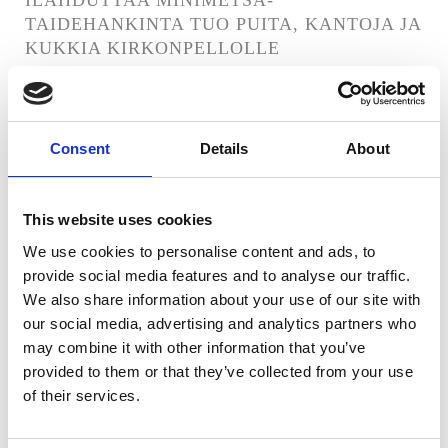
ILAHDUTTAA MINIMETSÄ-
TAIDEHANKINTA TUO PUITA, KANTOJA JA
KUKKIA KIRKONPELLOLLE
KMV
Read the article
TAIDEINSTALAATIO MINIMETSÄ
Consent
Details
About
ILAHDUTTAA MINIMETSÄ-
TAIDEHANKINTA TUO PUITA, KANTOJA JA
KUKKIA KIRKONPELLOLLE
This website uses cookies
Itäväylä
We use cookies to personalise content and ads, to
Read the article
provide social media features and to analyse our traffic.
We also share information about your use of our site with
ALEKSANTERIN AUKIOLLE ISTUTETAAN
our social media, advertising and analytics partners who
TAIDEINSTALAATIO MINIMETSÄ
may combine it with other information that you’ve
Uusimaa
provided to them or that they’ve collected from your use
Read the article
of their services.
MILJOONAN PUUN TALKOOT KUTSUU