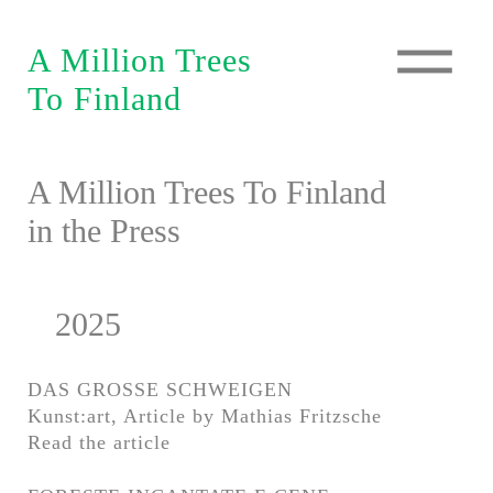
A Million Trees
A Million Trees
Seedling Events
To Finland
To Finland
Tree Seminar
Miniforest
A Million Trees To Finland
The Green Train
Seedling Events
in the Press
Partners
Tree Seminar
Silence Meal
Miniforest
How to get involved?
The Green Train
2025
Partners
Shop
Silence Meal
DAS GROSSE SCHWEIGEN
Contact
How to get involved?
Kunst:art, Article by Mathias Fritzsche
Press
Read the article
Shop